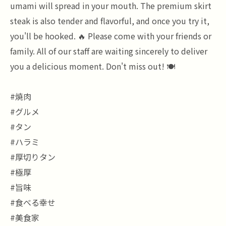
umami will spread in your mouth. The premium skirt
steak is also tender and flavorful, and once you try it,
you'll be hooked. 🔥 Please come with your friends or
family. All of our staff are waiting sincerely to deliver
you a delicious moment. Don't miss out! 🍽️
#焼肉
#グルメ
#タン
#ハラミ
#厚切りタン
#極厚
#旨味
#食べる幸せ
#美食家